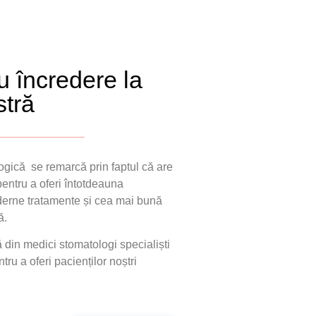
 încredere la
stră
ogică
se remarcă prin faptul că are
pentru a oferi întotdeauna
derne tratamente și cea mai bună
ă.
din medici stomatologi specialiști
ru a oferi pacienților noștri