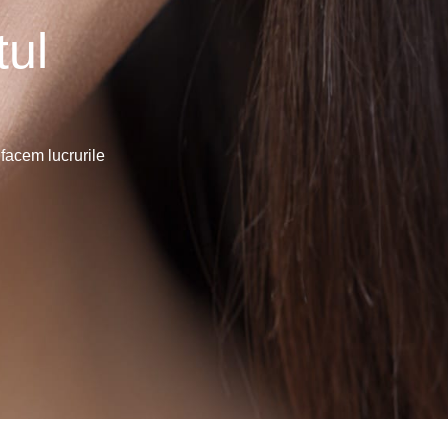
tul
facem lucrurile