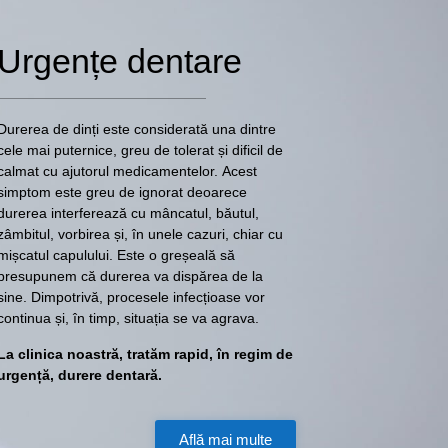
Urgențe dentare
Durerea de dinți este considerată una dintre
cele mai puternice, greu de tolerat și dificil de
calmat cu ajutorul medicamentelor. Acest
simptom este greu de ignorat deoarece
durerea interferează cu mâncatul, băutul,
zâmbitul, vorbirea și, în unele cazuri, chiar cu
mișcatul capulului. Este o greșeală să
presupunem că durerea va dispărea de la
sine. Dimpotrivă, procesele infecțioase vor
continua și, în timp, situația se va agrava.
La clinica noastră, tratăm rapid, în regim de
urgență, durere dentară.
Află mai multe