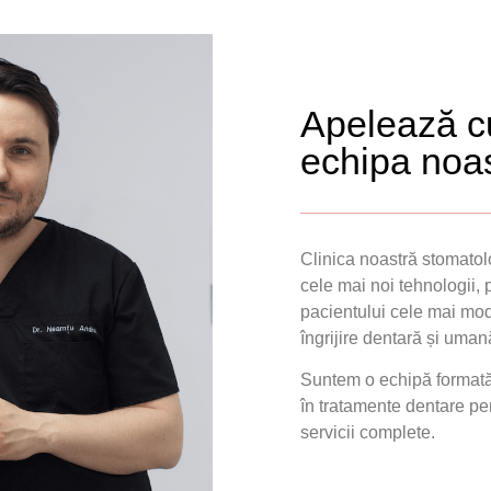
Apelează cu
echipa noa
Clinica noastră stomatol
cele mai noi tehnologii, 
pacientului cele mai mo
îngrijire dentară și uman
Suntem o echipă formată 
în tratamente dentare pent
servicii complete.