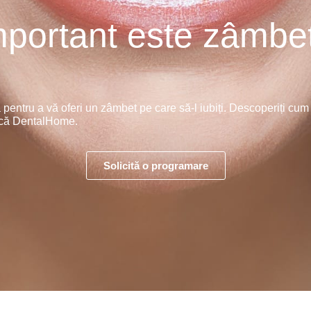
mportant este zâmbe
ntru a vă oferi un zâmbet pe care să-l iubiți. Descoperiți cum 
ogică DentalHome.
Solicită o programare