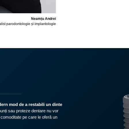
Neamțu Andrei
list parodontologie și implantologie
odern mod de a restabili un dinte
unți sau proteze dentare nu vor
și comoditate pe care le oferă un